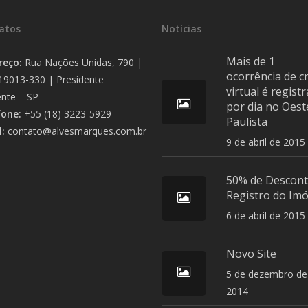
atos
Notícias
Mais de 1
reço:
Rua Nações Unidas, 790 |
ocorrência de c
19013-330 | Presidente
virtual é regist
nte – SP
por dia no Oest
fone:
+55 (18) 3223-5929
Paulista
l:
contato@alvesmarques.com.br
9 de abril de 2015
50% de Descont
Registro do Imó
6 de abril de 2015
Novo Site
5 de dezembro de
2014