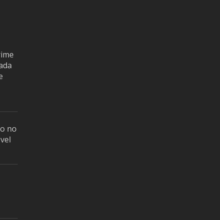
rime
rada
e
o no
vel